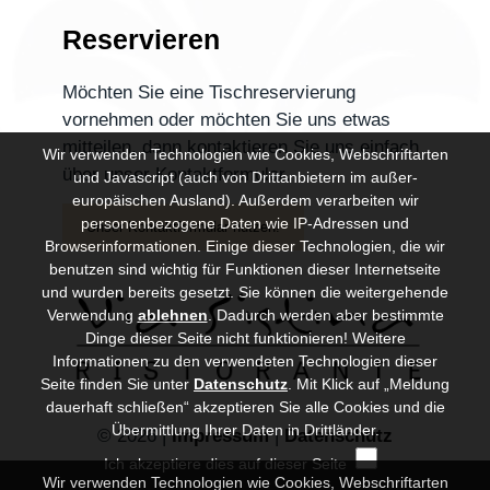
Reservieren
Möchten Sie eine
Tischreservierung
vornehmen
oder möchten Sie uns
etwas
mitteilen
, dann kontaktieren Sie uns einfach
Wir verwenden Technologien wie Cookies, Webschriftarten
über unser
Kontaktformular
.
und Javascript (auch von Drittanbietern im außer-
europäischen Ausland). Außerdem verarbeiten wir
personenbezogene Daten wie IP-Adressen und
Unser Kontaktformular nutzen!
Browserinformationen. Einige dieser Technologien, die wir
benutzen sind wichtig für Funktionen dieser Internetseite
und wurden bereits gesetzt. Sie können die weitergehende
Verwendung
ablehnen
.
Dadurch werden aber bestimmte
Dinge dieser Seite nicht funktionieren! Weitere
Informationen zu den verwendeten Technologien dieser
Seite finden Sie unter
Datenschutz
. Mit Klick auf „Meldung
dauerhaft schließen“ akzeptieren Sie alle Cookies und die
Übermittlung Ihrer Daten in Drittländer.
© 2026 |
Impressum
|
Datenschutz
Ich akzeptiere dies auf dieser Seite
Wir verwenden Technologien wie Cookies, Webschriftarten