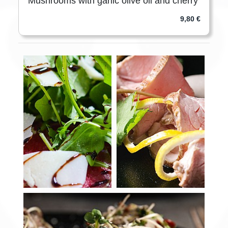
Mushrooms with garlic olive oil and cherry tomato
9,80 €