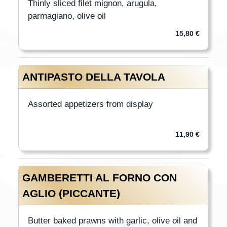
Thinly sliced filet mignon, arugula,
parmagiano, olive oil
15,80 €
ANTIPASTO DELLA TAVOLA
Assorted appetizers from display
11,90 €
GAMBERETTI AL FORNO CON
AGLIO (PICCANTE)
Butter baked prawns with garlic, olive oil and