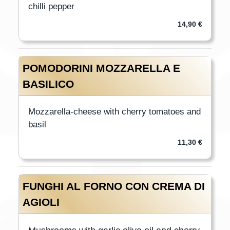
chilli pepper
14,90 €
POMODORINI MOZZARELLA E
BASILICO
Mozzarella-cheese with cherry tomatoes and
basil
11,30 €
FUNGHI AL FORNO CON CREMA DI
AGIOLI