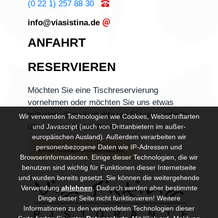
(0 22 1) 257 88 30
info@viasistina.de
ANFAHRT
RESERVIEREN
Möchten Sie eine
Tischreservierung
vornehmen
oder möchten Sie uns
etwas
mitteilen
, dann kontaktieren Sie uns einfach
Wir verwenden Technologien wie Cookies, Webschriftarten
über unser
Kontaktformular
.
und Javascript (auch von Drittanbietern im außer-
europäischen Ausland). Außerdem verarbeiten wir
personenbezogene Daten wie IP-Adressen und
Unser Kontaktformular nutzen!
Browserinformationen. Einige dieser Technologien, die wir
benutzen sind wichtig für Funktionen dieser Internetseite
und wurden bereits gesetzt. Sie können die weitergehende
Verwendung
ablehnen
.
Dadurch werden aber bestimmte
Dinge dieser Seite nicht funktionieren! Weitere
Informationen zu den verwendeten Technologien dieser